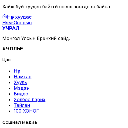
Хайж буй хуудас байхгүй эсвэл зөөгдсөн байна.
Нүүр хуудас
Ням-Осорын
УЧРАЛ
Монгол Улсын Ерөнхий сайд.
#ЧӨЛӨӨЛЬЕ
Цэс
Нүүр
Намтар
Хууль
Мэдээ
Видео
Холбоо барих
Тайлан
100 ХОНОГ
Сошиал медиа