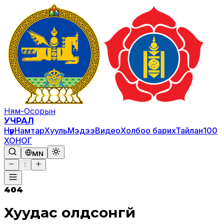
Ням-Осорын
УЧРАЛ
Нүүр
Намтар
Хууль
Мэдээ
Видео
Холбоо барих
Тайлан
100
ХОНОГ
MN
T
404
Хуудас олдсонгүй