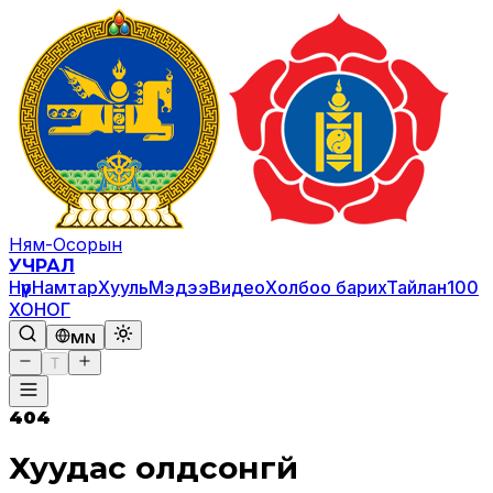
Ням-Осорын
УЧРАЛ
Нүүр
Намтар
Хууль
Мэдээ
Видео
Холбоо барих
Тайлан
100
ХОНОГ
MN
T
404
Хуудас олдсонгүй