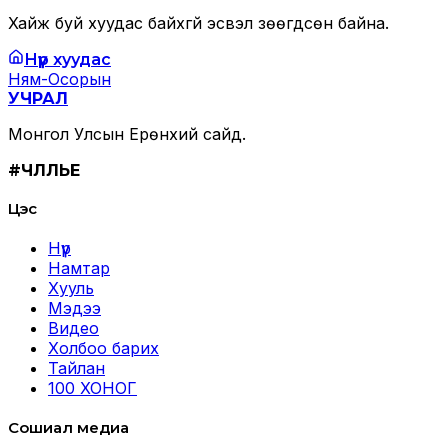
Хайж буй хуудас байхгүй эсвэл зөөгдсөн байна.
Нүүр хуудас
Ням-Осорын
УЧРАЛ
Монгол Улсын Ерөнхий сайд.
#ЧӨЛӨӨЛЬЕ
Цэс
Нүүр
Намтар
Хууль
Мэдээ
Видео
Холбоо барих
Тайлан
100 ХОНОГ
Сошиал медиа