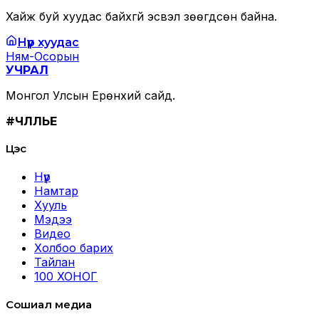
Хайж буй хуудас байхгүй эсвэл зөөгдсөн байна.
Нүүр хуудас
Ням-Осорын
УЧРАЛ
Монгол Улсын Ерөнхий сайд.
#ЧӨЛӨӨЛЬЕ
Цэс
Нүүр
Намтар
Хууль
Мэдээ
Видео
Холбоо барих
Тайлан
100 ХОНОГ
Сошиал медиа