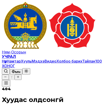
Ням-Осорын
УЧРАЛ
Нүүр
Намтар
Хууль
Мэдээ
Видео
Холбоо барих
Тайлан
100
ХОНОГ
MN
T
404
Хуудас олдсонгүй