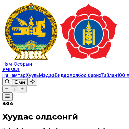
Ням-Осорын
УЧРАЛ
Нүүр
Намтар
Хууль
Мэдээ
Видео
Холбоо барих
Тайлан
100 
MN
T
404
Хуудас олдсонгүй