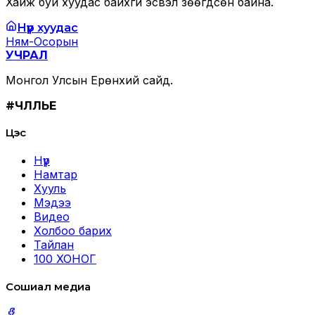
Хайж буй хуудас байхгүй эсвэл зөөгдсөн байна.
Нүүр хуудас
Ням-Осорын
УЧРАЛ
Монгол Улсын Ерөнхий сайд.
#ЧӨЛӨӨЛЬЕ
Цэс
Нүүр
Намтар
Хууль
Мэдээ
Видео
Холбоо барих
Тайлан
100 ХОНОГ
Сошиал медиа