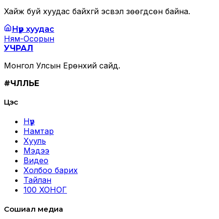
Хайж буй хуудас байхгүй эсвэл зөөгдсөн байна.
Нүүр хуудас
Ням-Осорын
УЧРАЛ
Монгол Улсын Ерөнхий сайд.
#ЧӨЛӨӨЛЬЕ
Цэс
Нүүр
Намтар
Хууль
Мэдээ
Видео
Холбоо барих
Тайлан
100 ХОНОГ
Сошиал медиа