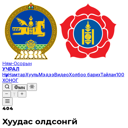
Ням-Осорын
УЧРАЛ
Нүүр
Намтар
Хууль
Мэдээ
Видео
Холбоо барих
Тайлан
100
ХОНОГ
MN
T
404
Хуудас олдсонгүй