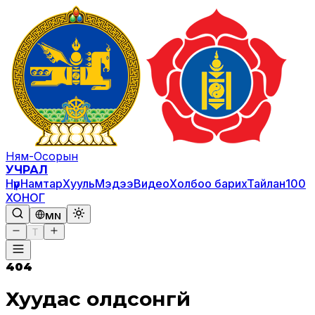
Ням-Осорын
УЧРАЛ
Нүүр
Намтар
Хууль
Мэдээ
Видео
Холбоо барих
Тайлан
100
ХОНОГ
MN
T
404
Хуудас олдсонгүй