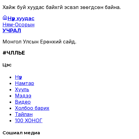
Хайж буй хуудас байхгүй эсвэл зөөгдсөн байна.
Нүүр хуудас
Ням-Осорын
УЧРАЛ
Монгол Улсын Ерөнхий сайд.
#ЧӨЛӨӨЛЬЕ
Цэс
Нүүр
Намтар
Хууль
Мэдээ
Видео
Холбоо барих
Тайлан
100 ХОНОГ
Сошиал медиа