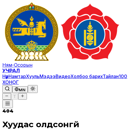
Ням-Осорын
УЧРАЛ
Нүүр
Намтар
Хууль
Мэдээ
Видео
Холбоо барих
Тайлан
100
ХОНОГ
MN
T
404
Хуудас олдсонгүй