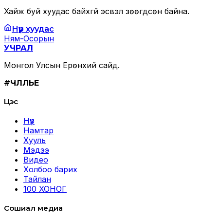
Хайж буй хуудас байхгүй эсвэл зөөгдсөн байна.
Нүүр хуудас
Ням-Осорын
УЧРАЛ
Монгол Улсын Ерөнхий сайд.
#ЧӨЛӨӨЛЬЕ
Цэс
Нүүр
Намтар
Хууль
Мэдээ
Видео
Холбоо барих
Тайлан
100 ХОНОГ
Сошиал медиа