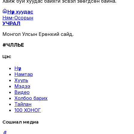
Хайж буй хуудас байхгүй эсвэл зөөгдсөн байна.
Нүүр хуудас
Ням-Осорын
УЧРАЛ
Монгол Улсын Ерөнхий сайд.
#ЧӨЛӨӨЛЬЕ
Цэс
Нүүр
Намтар
Хууль
Мэдээ
Видео
Холбоо барих
Тайлан
100 ХОНОГ
Сошиал медиа