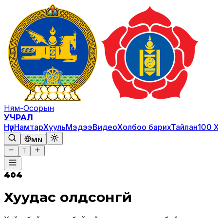
Ням-Осорын
УЧРАЛ
Нүүр
Намтар
Хууль
Мэдээ
Видео
Холбоо барих
Тайлан
100 
MN
T
404
Хуудас олдсонгүй