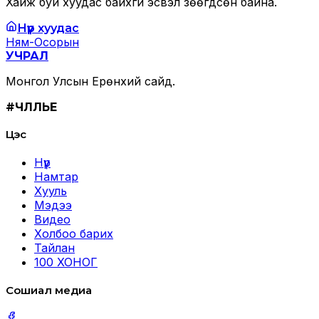
Хайж буй хуудас байхгүй эсвэл зөөгдсөн байна.
Нүүр хуудас
Ням-Осорын
УЧРАЛ
Монгол Улсын Ерөнхий сайд.
#ЧӨЛӨӨЛЬЕ
Цэс
Нүүр
Намтар
Хууль
Мэдээ
Видео
Холбоо барих
Тайлан
100 ХОНОГ
Сошиал медиа