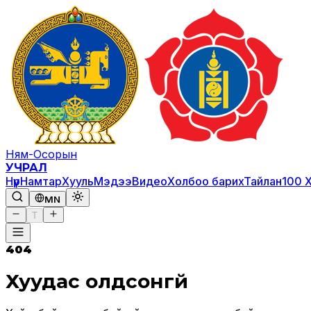
Ням-Осорын
УЧРАЛ
Нүүр
Намтар
Хууль
Мэдээ
Видео
Холбоо барих
Тайлан
100 
MN
T
404
Хуудас олдсонгүй