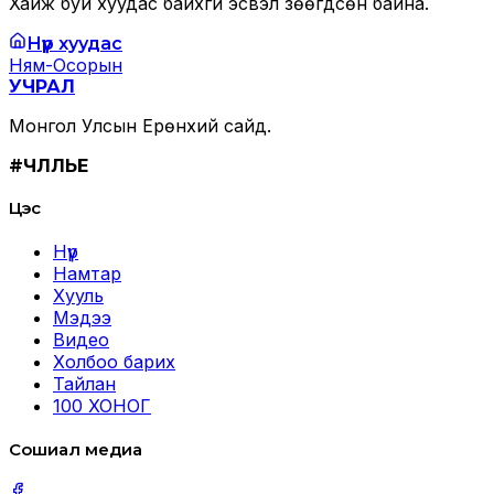
Хайж буй хуудас байхгүй эсвэл зөөгдсөн байна.
Нүүр хуудас
Ням-Осорын
УЧРАЛ
Монгол Улсын Ерөнхий сайд.
#ЧӨЛӨӨЛЬЕ
Цэс
Нүүр
Намтар
Хууль
Мэдээ
Видео
Холбоо барих
Тайлан
100 ХОНОГ
Сошиал медиа