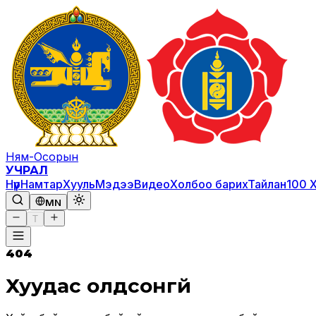
Ням-Осорын
УЧРАЛ
Нүүр
Намтар
Хууль
Мэдээ
Видео
Холбоо барих
Тайлан
100 
MN
T
404
Хуудас олдсонгүй