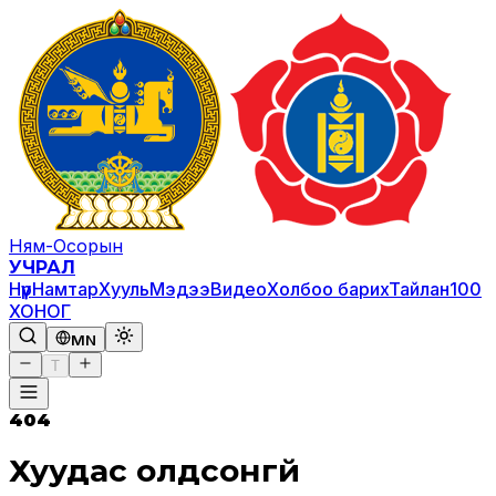
Ням-Осорын
УЧРАЛ
Нүүр
Намтар
Хууль
Мэдээ
Видео
Холбоо барих
Тайлан
100
ХОНОГ
MN
T
404
Хуудас олдсонгүй