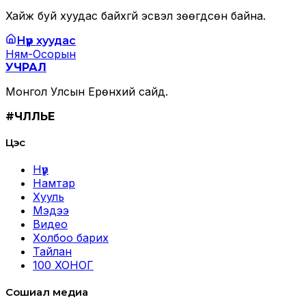
Хайж буй хуудас байхгүй эсвэл зөөгдсөн байна.
Нүүр хуудас
Ням-Осорын
УЧРАЛ
Монгол Улсын Ерөнхий сайд.
#ЧӨЛӨӨЛЬЕ
Цэс
Нүүр
Намтар
Хууль
Мэдээ
Видео
Холбоо барих
Тайлан
100 ХОНОГ
Сошиал медиа