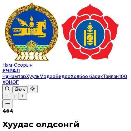
Ням-Осорын
УЧРАЛ
Нүүр
Намтар
Хууль
Мэдээ
Видео
Холбоо барих
Тайлан
100
ХОНОГ
MN
T
404
Хуудас олдсонгүй