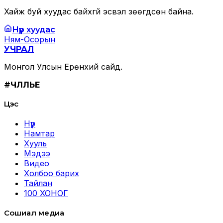
Хайж буй хуудас байхгүй эсвэл зөөгдсөн байна.
Нүүр хуудас
Ням-Осорын
УЧРАЛ
Монгол Улсын Ерөнхий сайд.
#ЧӨЛӨӨЛЬЕ
Цэс
Нүүр
Намтар
Хууль
Мэдээ
Видео
Холбоо барих
Тайлан
100 ХОНОГ
Сошиал медиа