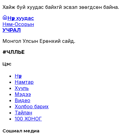
Хайж буй хуудас байхгүй эсвэл зөөгдсөн байна.
Нүүр хуудас
Ням-Осорын
УЧРАЛ
Монгол Улсын Ерөнхий сайд.
#ЧӨЛӨӨЛЬЕ
Цэс
Нүүр
Намтар
Хууль
Мэдээ
Видео
Холбоо барих
Тайлан
100 ХОНОГ
Сошиал медиа