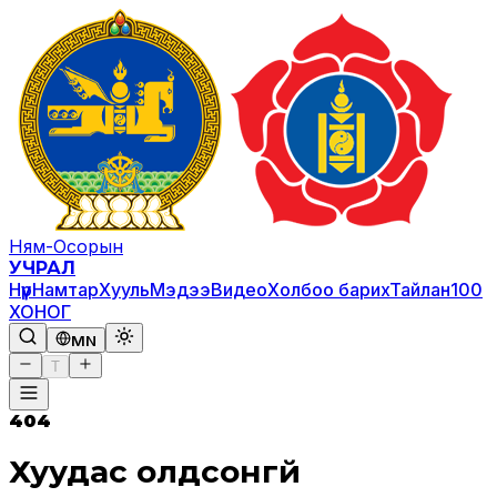
Ням-Осорын
УЧРАЛ
Нүүр
Намтар
Хууль
Мэдээ
Видео
Холбоо барих
Тайлан
100
ХОНОГ
MN
T
404
Хуудас олдсонгүй