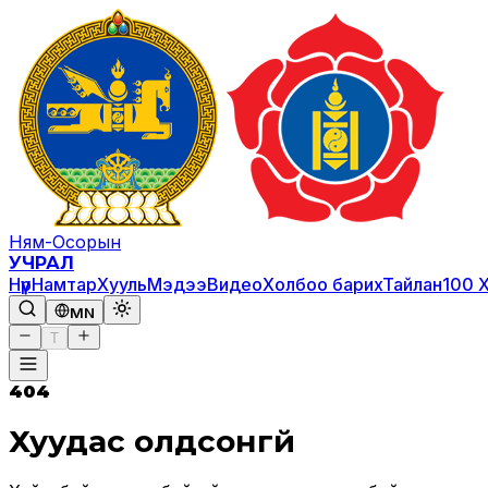
Ням-Осорын
УЧРАЛ
Нүүр
Намтар
Хууль
Мэдээ
Видео
Холбоо барих
Тайлан
100 
MN
T
404
Хуудас олдсонгүй