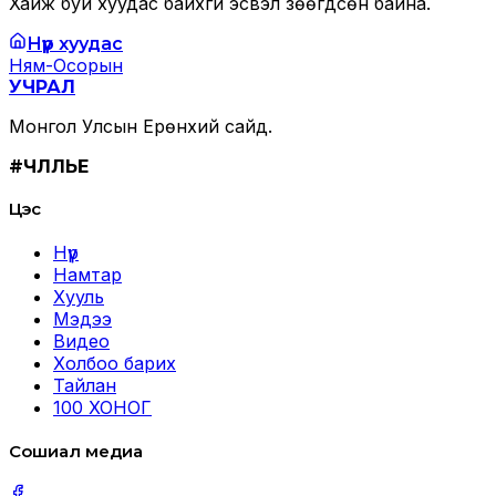
Хайж буй хуудас байхгүй эсвэл зөөгдсөн байна.
Нүүр хуудас
Ням-Осорын
УЧРАЛ
Монгол Улсын Ерөнхий сайд.
#ЧӨЛӨӨЛЬЕ
Цэс
Нүүр
Намтар
Хууль
Мэдээ
Видео
Холбоо барих
Тайлан
100 ХОНОГ
Сошиал медиа