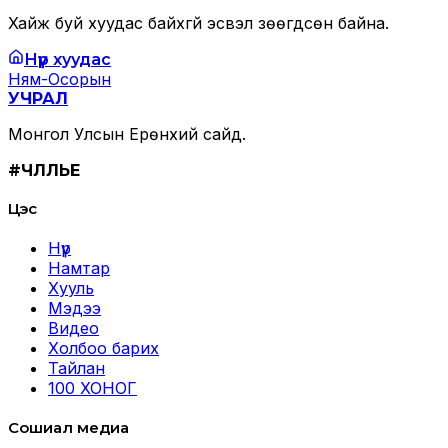
Хайж буй хуудас байхгүй эсвэл зөөгдсөн байна.
Нүүр хуудас
Ням-Осорын
УЧРАЛ
Монгол Улсын Ерөнхий сайд.
#ЧӨЛӨӨЛЬЕ
Цэс
Нүүр
Намтар
Хууль
Мэдээ
Видео
Холбоо барих
Тайлан
100 ХОНОГ
Сошиал медиа