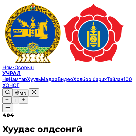
Ням-Осорын
УЧРАЛ
Нүүр
Намтар
Хууль
Мэдээ
Видео
Холбоо барих
Тайлан
100
ХОНОГ
MN
T
404
Хуудас олдсонгүй