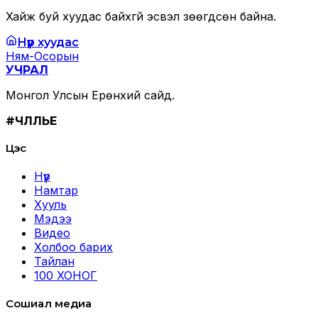
Хайж буй хуудас байхгүй эсвэл зөөгдсөн байна.
Нүүр хуудас
Ням-Осорын
УЧРАЛ
Монгол Улсын Ерөнхий сайд.
#ЧӨЛӨӨЛЬЕ
Цэс
Нүүр
Намтар
Хууль
Мэдээ
Видео
Холбоо барих
Тайлан
100 ХОНОГ
Сошиал медиа