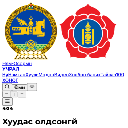
Ням-Осорын
УЧРАЛ
Нүүр
Намтар
Хууль
Мэдээ
Видео
Холбоо барих
Тайлан
100
ХОНОГ
MN
T
404
Хуудас олдсонгүй