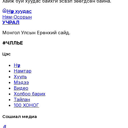
Хайж буй хуудас байхгүй эсвэл зөөгдсөн байна.
Нүүр хуудас
Ням-Осорын
УЧРАЛ
Монгол Улсын Ерөнхий сайд.
#ЧӨЛӨӨЛЬЕ
Цэс
Нүүр
Намтар
Хууль
Мэдээ
Видео
Холбоо барих
Тайлан
100 ХОНОГ
Сошиал медиа