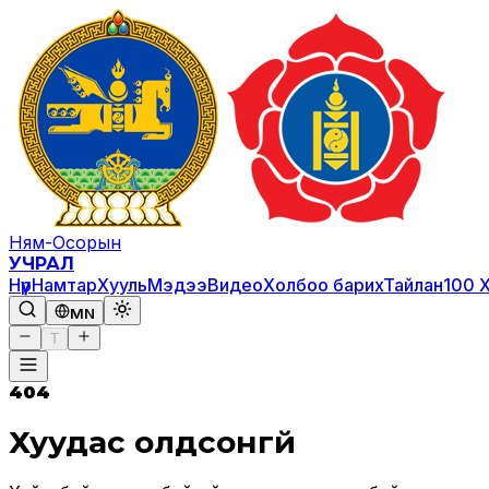
Ням-Осорын
УЧРАЛ
Нүүр
Намтар
Хууль
Мэдээ
Видео
Холбоо барих
Тайлан
100 
MN
T
404
Хуудас олдсонгүй