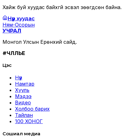
Хайж буй хуудас байхгүй эсвэл зөөгдсөн байна.
Нүүр хуудас
Ням-Осорын
УЧРАЛ
Монгол Улсын Ерөнхий сайд.
#ЧӨЛӨӨЛЬЕ
Цэс
Нүүр
Намтар
Хууль
Мэдээ
Видео
Холбоо барих
Тайлан
100 ХОНОГ
Сошиал медиа