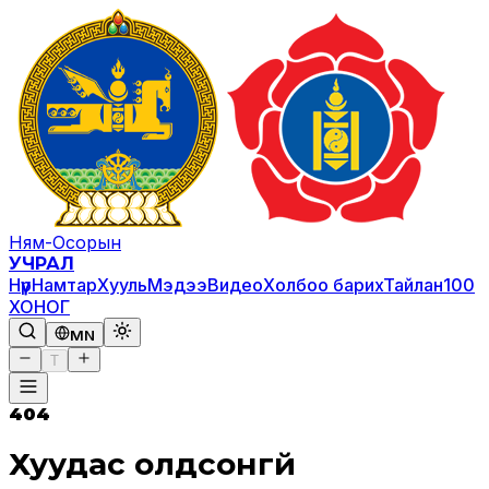
Ням-Осорын
УЧРАЛ
Нүүр
Намтар
Хууль
Мэдээ
Видео
Холбоо барих
Тайлан
100
ХОНОГ
MN
T
404
Хуудас олдсонгүй