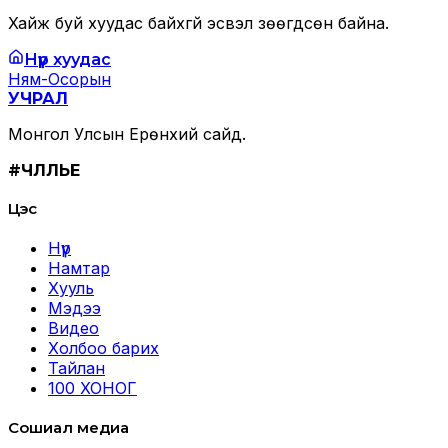
Хайж буй хуудас байхгүй эсвэл зөөгдсөн байна.
Нүүр хуудас
Ням-Осорын
УЧРАЛ
Монгол Улсын Ерөнхий сайд.
#ЧӨЛӨӨЛЬЕ
Цэс
Нүүр
Намтар
Хууль
Мэдээ
Видео
Холбоо барих
Тайлан
100 ХОНОГ
Сошиал медиа