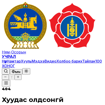
Ням-Осорын
УЧРАЛ
Нүүр
Намтар
Хууль
Мэдээ
Видео
Холбоо барих
Тайлан
100
ХОНОГ
MN
T
404
Хуудас олдсонгүй