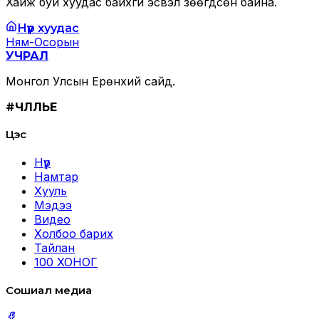
Хайж буй хуудас байхгүй эсвэл зөөгдсөн байна.
Нүүр хуудас
Ням-Осорын
УЧРАЛ
Монгол Улсын Ерөнхий сайд.
#ЧӨЛӨӨЛЬЕ
Цэс
Нүүр
Намтар
Хууль
Мэдээ
Видео
Холбоо барих
Тайлан
100 ХОНОГ
Сошиал медиа