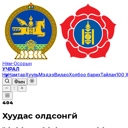
Ням-Осорын
УЧРАЛ
Нүүр
Намтар
Хууль
Мэдээ
Видео
Холбоо барих
Тайлан
100 
MN
T
404
Хуудас олдсонгүй