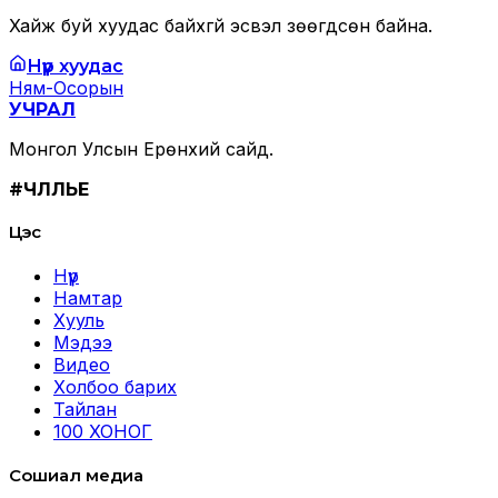
Хайж буй хуудас байхгүй эсвэл зөөгдсөн байна.
Нүүр хуудас
Ням-Осорын
УЧРАЛ
Монгол Улсын Ерөнхий сайд.
#ЧӨЛӨӨЛЬЕ
Цэс
Нүүр
Намтар
Хууль
Мэдээ
Видео
Холбоо барих
Тайлан
100 ХОНОГ
Сошиал медиа