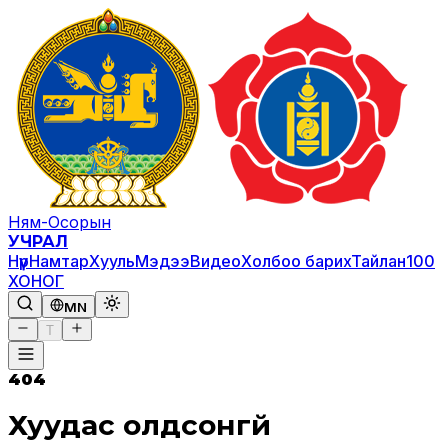
Ням-Осорын
УЧРАЛ
Нүүр
Намтар
Хууль
Мэдээ
Видео
Холбоо барих
Тайлан
100
ХОНОГ
MN
T
404
Хуудас олдсонгүй