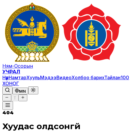
Ням-Осорын
УЧРАЛ
Нүүр
Намтар
Хууль
Мэдээ
Видео
Холбоо барих
Тайлан
100
ХОНОГ
MN
T
404
Хуудас олдсонгүй