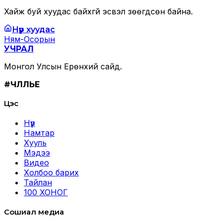
Хайж буй хуудас байхгүй эсвэл зөөгдсөн байна.
Нүүр хуудас
Ням-Осорын
УЧРАЛ
Монгол Улсын Ерөнхий сайд.
#ЧӨЛӨӨЛЬЕ
Цэс
Нүүр
Намтар
Хууль
Мэдээ
Видео
Холбоо барих
Тайлан
100 ХОНОГ
Сошиал медиа