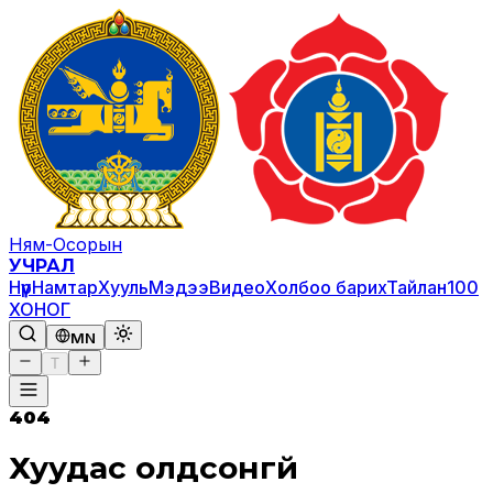
Ням-Осорын
УЧРАЛ
Нүүр
Намтар
Хууль
Мэдээ
Видео
Холбоо барих
Тайлан
100
ХОНОГ
MN
T
404
Хуудас олдсонгүй