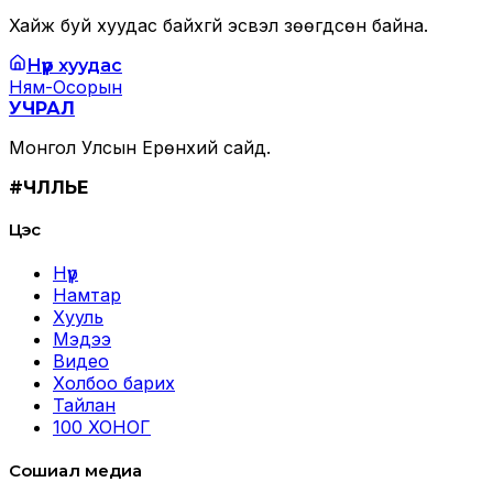
Хайж буй хуудас байхгүй эсвэл зөөгдсөн байна.
Нүүр хуудас
Ням-Осорын
УЧРАЛ
Монгол Улсын Ерөнхий сайд.
#ЧӨЛӨӨЛЬЕ
Цэс
Нүүр
Намтар
Хууль
Мэдээ
Видео
Холбоо барих
Тайлан
100 ХОНОГ
Сошиал медиа