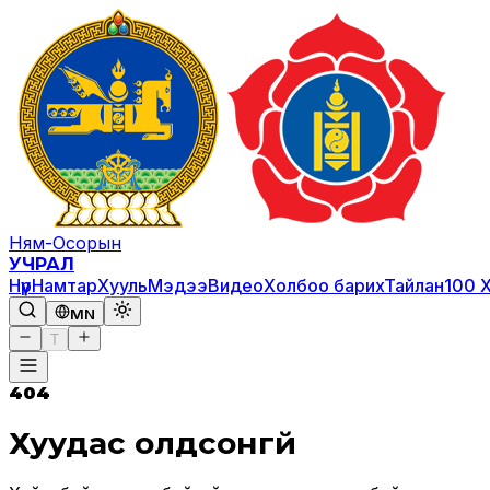
Ням-Осорын
УЧРАЛ
Нүүр
Намтар
Хууль
Мэдээ
Видео
Холбоо барих
Тайлан
100 
MN
T
404
Хуудас олдсонгүй