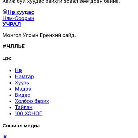
Хайж буй хуудас байхгүй эсвэл зөөгдсөн байна.
Нүүр хуудас
Ням-Осорын
УЧРАЛ
Монгол Улсын Ерөнхий сайд.
#ЧӨЛӨӨЛЬЕ
Цэс
Нүүр
Намтар
Хууль
Мэдээ
Видео
Холбоо барих
Тайлан
100 ХОНОГ
Сошиал медиа