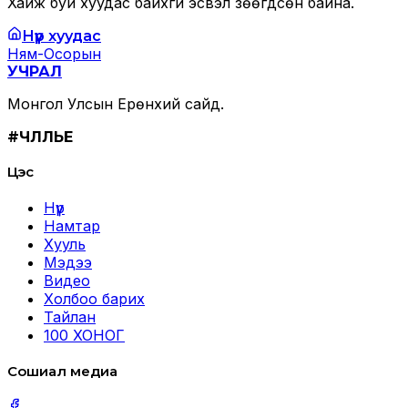
Хайж буй хуудас байхгүй эсвэл зөөгдсөн байна.
Нүүр хуудас
Ням-Осорын
УЧРАЛ
Монгол Улсын Ерөнхий сайд.
#ЧӨЛӨӨЛЬЕ
Цэс
Нүүр
Намтар
Хууль
Мэдээ
Видео
Холбоо барих
Тайлан
100 ХОНОГ
Сошиал медиа