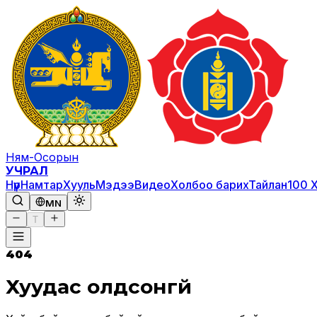
Ням-Осорын
УЧРАЛ
Нүүр
Намтар
Хууль
Мэдээ
Видео
Холбоо барих
Тайлан
100 
MN
T
404
Хуудас олдсонгүй