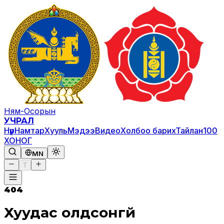
Ням-Осорын
УЧРАЛ
Нүүр
Намтар
Хууль
Мэдээ
Видео
Холбоо барих
Тайлан
100
ХОНОГ
MN
T
404
Хуудас олдсонгүй