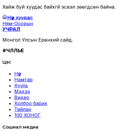
Хайж буй хуудас байхгүй эсвэл зөөгдсөн байна.
Нүүр хуудас
Ням-Осорын
УЧРАЛ
Монгол Улсын Ерөнхий сайд.
#ЧӨЛӨӨЛЬЕ
Цэс
Нүүр
Намтар
Хууль
Мэдээ
Видео
Холбоо барих
Тайлан
100 ХОНОГ
Сошиал медиа