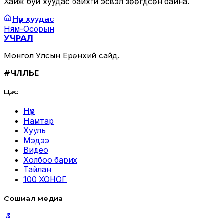
Хайж буй хуудас байхгүй эсвэл зөөгдсөн байна.
Нүүр хуудас
Ням-Осорын
УЧРАЛ
Монгол Улсын Ерөнхий сайд.
#ЧӨЛӨӨЛЬЕ
Цэс
Нүүр
Намтар
Хууль
Мэдээ
Видео
Холбоо барих
Тайлан
100 ХОНОГ
Сошиал медиа