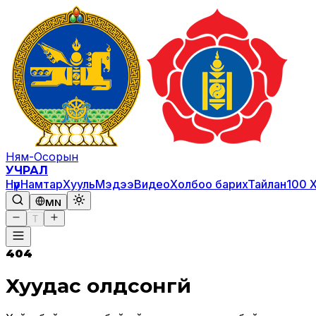
Ням-Осорын
УЧРАЛ
Нүүр
Намтар
Хууль
Мэдээ
Видео
Холбоо барих
Тайлан
100 
MN
T
404
Хуудас олдсонгүй