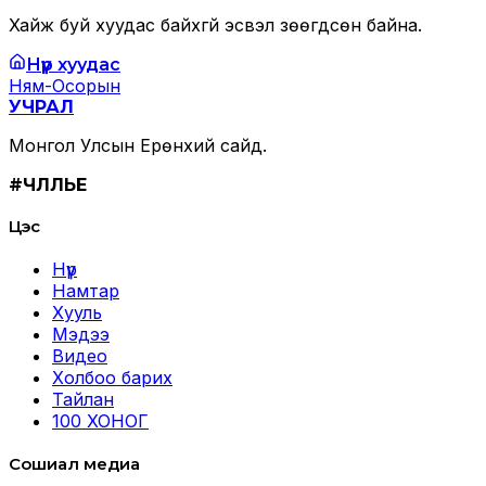
Хайж буй хуудас байхгүй эсвэл зөөгдсөн байна.
Нүүр хуудас
Ням-Осорын
УЧРАЛ
Монгол Улсын Ерөнхий сайд.
#ЧӨЛӨӨЛЬЕ
Цэс
Нүүр
Намтар
Хууль
Мэдээ
Видео
Холбоо барих
Тайлан
100 ХОНОГ
Сошиал медиа