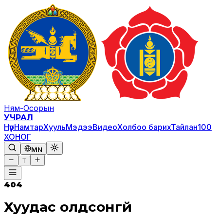
Ням-Осорын
УЧРАЛ
Нүүр
Намтар
Хууль
Мэдээ
Видео
Холбоо барих
Тайлан
100
ХОНОГ
MN
T
404
Хуудас олдсонгүй