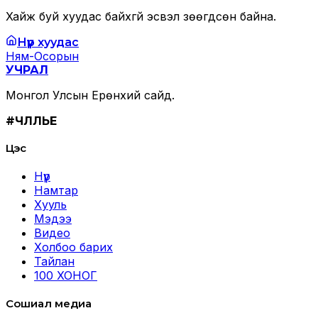
Хайж буй хуудас байхгүй эсвэл зөөгдсөн байна.
Нүүр хуудас
Ням-Осорын
УЧРАЛ
Монгол Улсын Ерөнхий сайд.
#ЧӨЛӨӨЛЬЕ
Цэс
Нүүр
Намтар
Хууль
Мэдээ
Видео
Холбоо барих
Тайлан
100 ХОНОГ
Сошиал медиа