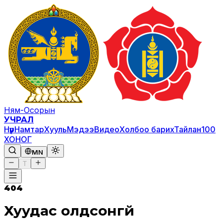
Ням-Осорын
УЧРАЛ
Нүүр
Намтар
Хууль
Мэдээ
Видео
Холбоо барих
Тайлан
100
ХОНОГ
MN
T
404
Хуудас олдсонгүй