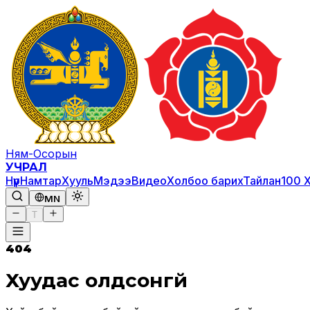
Ням-Осорын
УЧРАЛ
Нүүр
Намтар
Хууль
Мэдээ
Видео
Холбоо барих
Тайлан
100 
MN
T
404
Хуудас олдсонгүй