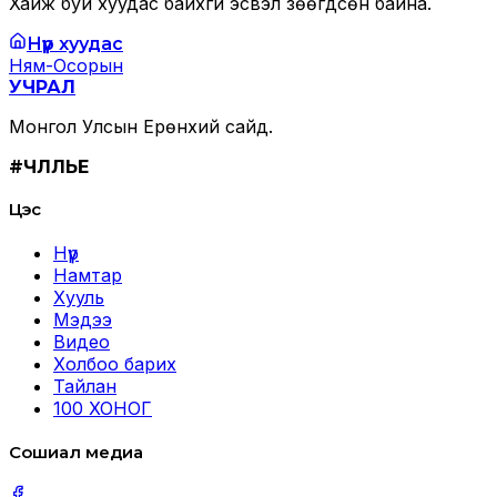
Хайж буй хуудас байхгүй эсвэл зөөгдсөн байна.
Нүүр хуудас
Ням-Осорын
УЧРАЛ
Монгол Улсын Ерөнхий сайд.
#ЧӨЛӨӨЛЬЕ
Цэс
Нүүр
Намтар
Хууль
Мэдээ
Видео
Холбоо барих
Тайлан
100 ХОНОГ
Сошиал медиа