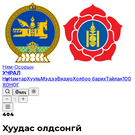
Ням-Осорын
УЧРАЛ
Нүүр
Намтар
Хууль
Мэдээ
Видео
Холбоо барих
Тайлан
100
ХОНОГ
MN
T
404
Хуудас олдсонгүй