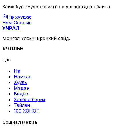
Хайж буй хуудас байхгүй эсвэл зөөгдсөн байна.
Нүүр хуудас
Ням-Осорын
УЧРАЛ
Монгол Улсын Ерөнхий сайд.
#ЧӨЛӨӨЛЬЕ
Цэс
Нүүр
Намтар
Хууль
Мэдээ
Видео
Холбоо барих
Тайлан
100 ХОНОГ
Сошиал медиа