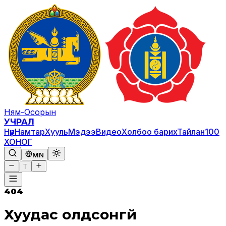
Ням-Осорын
УЧРАЛ
Нүүр
Намтар
Хууль
Мэдээ
Видео
Холбоо барих
Тайлан
100
ХОНОГ
MN
T
404
Хуудас олдсонгүй