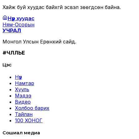
Хайж буй хуудас байхгүй эсвэл зөөгдсөн байна.
Нүүр хуудас
Ням-Осорын
УЧРАЛ
Монгол Улсын Ерөнхий сайд.
#ЧӨЛӨӨЛЬЕ
Цэс
Нүүр
Намтар
Хууль
Мэдээ
Видео
Холбоо барих
Тайлан
100 ХОНОГ
Сошиал медиа