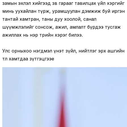
замын эхлэл хийгээд зөв гарааг тавилцах үйл хэргийг
минь уухайлан түрж, урамшуулан дэмжиж буй иргэн
тантай хамтран, таны дуу хоолой, санал
шүүмжлэлийг сонсож, ажил, амлалт бүрдээ тусгаж
ажиллах нь нэр төрийн хэрэг билээ.
Улс орныхоо нэгдмэл үнэт зүйл, нийтлэг эрх ашгийн
төлөө хамтдаа зүтгэцгээе