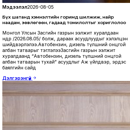
Мэдээлэл
2026-08-05
Бүх шатанд хэмнэлтийн горимд шилжиж, найр
наадам, зөвлөгөөн, гадаад томилолтыг хориглолоо
Монгол Улсын Засгийн газрын ээлжит хуралдаан
өнөөдөр /2026.08.05/ болж, дараах асуудлуудыг хэлэлцэн
шийдвэрлэлээ.Автобензин, дизель түлшний онцгой
албан татварыг тэглэлээЗасгийн газрын ээлжит
хуралдаанд “Автобензин, дизель түлшний онцгой
албан татварын тухай” асуудлыг Аж үйлдвэр, эрдэс
баялгийн сайд
Дэлгэрэнгүй