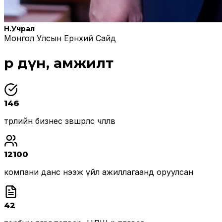
Н.Учрал
Монгол Улсын Ерөнхий Сайд
Үр дүн, амжилт
146
төрлийн бизнес зөвшөөрлөөс чөлөөлөв
12100
компани данс нээж үйл ажиллагаанд оруулсан
42