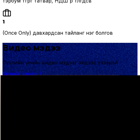
тэрбум төгрөг татвар, НДШ өр төлөгдсөв
1
(Once Only) давхардсан тайланг нэг болгов
Видео мэдээ
Сүүлийн үеийн видео мэдээг эндээс үзээрэй
Бүгдийг харах