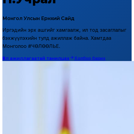
Монгол Улсын Ерөнхий Сайд
Иргэдийн эрх ашгийг хамгаалж, ил тод засаглалыг
бэхжүүлэхийн тулд ажиллаж байна. Хамтдаа
Монголоо #ЧӨЛӨӨЛЬЕ.
Үйл ажиллагаатай танилцах
Холбоо барих