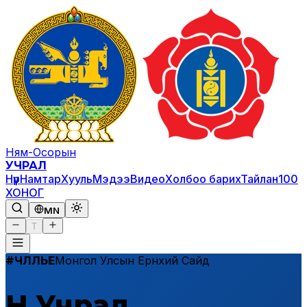
Ням-Осорын
УЧРАЛ
Нүүр
Намтар
Хууль
Мэдээ
Видео
Холбоо барих
Тайлан
100
ХОНОГ
MN
T
Монгол Улсын Ерөнхий Сайд
#ЧӨЛӨӨЛЬЕ
Н.Учрал