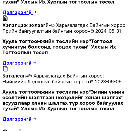
тухай” Улсын Их Хурлын тогтоолын төсөл
Дэлгэрэнгүй
Хэлэлцэж эхлээгүй
•
Харьяалагдах Байнгын хороо
:
Төрийн байгуулалтын байнгын хороо
•
2024-05-31
Хууль тогтоомжийн төслийн нэр
“Тогтоол
хүчингүй болсонд тооцох тухай” Улсын Их
Тогтоолын төсөл
Дэлгэрэнгүй
Баталсан
•
Харьяалагдах Байнгын хороо
:
Нийгмийн бодлогын байнгын хороо
•
2023-06-09
Хууль тогтоомжийн төслийн нэр
"Эмийн үнийн
өсөлтийн шалтгаан нөхцөлийг хянан шалгах”
асуудлаар хянан шалгах түр хороо байгуулах
тухай” Улсын Их Хурлын тогтоолын төсөл
Дэлгэрэнгүй