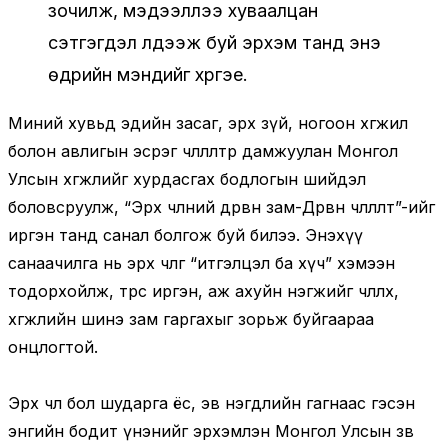
зочилж, мэдээллээ хуваалцан
сэтгэгдэл үлдээж буй эрхэм танд энэ
өдрийн мэндийг хүргэе.
Миний хувьд эдийн засаг, эрх зүй, ногоон хөгжил
болон авлигын эсрэг чөлөөлөлтөөр дамжуулан Монгол
Улсын хөгжлийг хурдасгах бодлогын шийдэл
боловсруулж, “Эрх чөлөөний дөрвөн зам-Дөрвөн чөлөөлөлт”-ийг
иргэн танд санал болгож буй билээ. Энэхүү
санаачилга нь эрх чөлөөг “итгэлцэл ба хүч” хэмээн
тодорхойлж, төрөөс иргэн, аж ахуйн нэгжийг чөлөөлөх,
хөгжлийн шинэ зам гаргахыг зорьж буйгаараа
онцлогтой.
Эрх чөлөө бол шударга ёс, эв нэгдлийн гагнаас гэсэн
энгийн бодит үнэнийг эрхэмлэн Монгол Улсын зөв