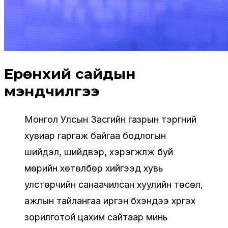
Ерөнхий сайдын
мэндчилгээ
Монгол Улсын Засгийн газрын тэргүүний
хувиар гаргаж байгаа бодлогын
шийдэл, шийдвэр, хэрэгжүүлж буй
мөрийн хөтөлбөр хийгээд хувь
улстөрчийн санаачилсан хуулийн төсөл,
ажлын тайлангаа иргэн бүхэндээ хүргэх
зорилготой цахим сайтаар минь