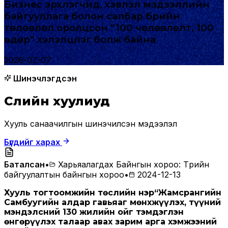
Бизнес эрхлэгчид, хэвлэл мэдээллийн
байгууллага болон салбар бүрийн
төлөөлөл оролцсон "100 чөлөөлөлт, 100
өдөр" хэлэлцүүлэг болж байна
2026-07-07
Шинэчлэгдсэн
Сүүлийн хуулиуд
Хууль санаачилгын шинэчилсэн мэдээлэл
Бүгдийг харах
Баталсан
•
Харьяалагдах Байнгын хороо
:
Төрийн
байгуулалтын байнгын хороо
•
2024-12-13
Хууль тогтоомжийн төслийн нэр
“Жамсрангийн
Самбуугийн алдар гавьяаг мөнхжүүлэх, түүний
мэндэлсний 130 жилийн ойг тэмдэглэн
өнгөрүүлэх талаар авах зарим арга хэмжээний