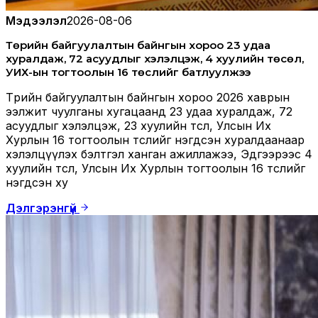
Мэдээлэл
2026-08-06
Төрийн байгуулалтын байнгын хороо 23 удаа
хуралдаж, 72 асуудлыг хэлэлцэж, 4 хуулийн төсөл,
УИХ-ын тогтоолын 16 төслийг батлуулжээ
Төрийн байгуулалтын байнгын хороо 2026 хаврын
ээлжит чуулганы хугацаанд 23 удаа хуралдаж, 72
асуудлыг хэлэлцэж, 23 хуулийн төсөл, Улсын Их
Хурлын 16 тогтоолын төслийг нэгдсэн хуралдаанаар
хэлэлцүүлэх бэлтгэл ханган ажиллажээ, Эдгээрээс 4
хуулийн төсөл, Улсын Их Хурлын тогтоолын 16 төслийг
нэгдсэн ху
Дэлгэрэнгүй