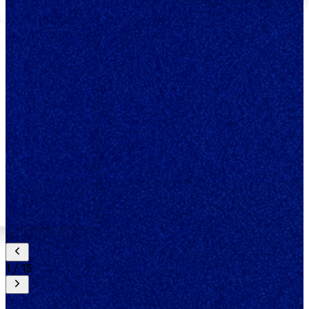
1
/
15